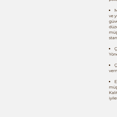
M
ve y
güve
düz
müşt
stan
Ç
Yön
Ç
ver
E
müşt
Kali
iyil