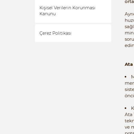
orta
Kişisel Verilerin Korunması
Kanunu
Ayr
huzu
sağ
mini
Çerez Politikası
sor
edi
Ata 
M
memn
sist
önc
K
Ata 
tekn
ve m
pota