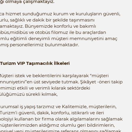
ğı olmaya çalışmaktayız.
ıca hizmet sunduğumuz kurum ve kuruluşların güvenli,
rlu, sağlıklı ve dakik bir şekilde taşınmasını
lamaktayız. Bünyemizde konforlu ve bakımlı
büs,midibüs ve otobüs filomuz ile bu araçlardan
umlu eğitimli deneyimli müşteri memnuniyetini amaç
nmiş personellerimiz bulunmaktadır.
Turizm VIP Taşımacılık İlkeleri
üşteri istek ve beklentilerini karşılayarak “müşteri
uniyetini”en üst seviyede tutmak. Şikâyet -öneri takip
emimizi etkili ve verimli kılarak sektördeki
ülüğümüzü sürekli kılmak,
urumsal iş yapış tarzımız ve Kalitemizle, müşterilerin,
Turizm’i güvenli, dakik, konforlu, istikrarlı ve ileri
olojiyi kullanan bir firma olarak algılamalarını sağlamak
üşterilerimizden aldığımız olumlu geri bildirimlerin,
nsiyel yeni müşterilerimize referans olmasını sağlamak,